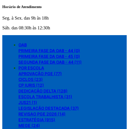
Horário de Atendimento
Seg. à Sex. das 9h às 18h
Sáb. das 08:30h às 12:30h
OAB
PRIMEIRA FASE DA OAB - 44 (0)
PRIMEIRA FASE DA OAB - 45 (0)
SEGUNDA FASE DA OAB - 44 (11)
POR ESCOLA
APROVAÇÃO PGE (77)
CICLOS (23)
CP IURIS (12)
DEDICAÇÃO DELTA (128)
ESCOLA TRABALHISTA (31)
JUS21 (1)
LEGISLAÇÃO DESTACADA (37)
REVISAO PGE 2026 (14)
ESTRATÉGIA (915)
MEGE (24)