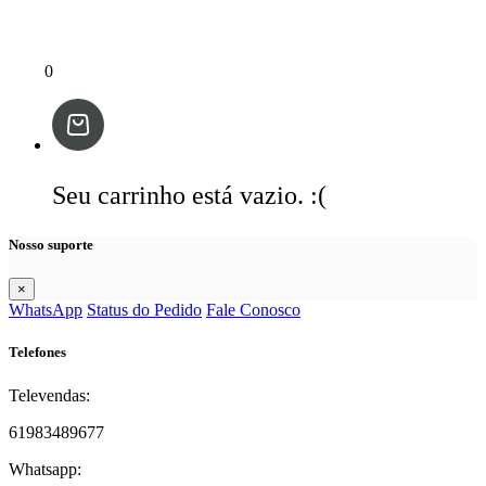
0
Seu carrinho está vazio. :(
Nosso suporte
×
WhatsApp
Status do Pedido
Fale Conosco
Telefones
Televendas:
61983489677
Whatsapp: