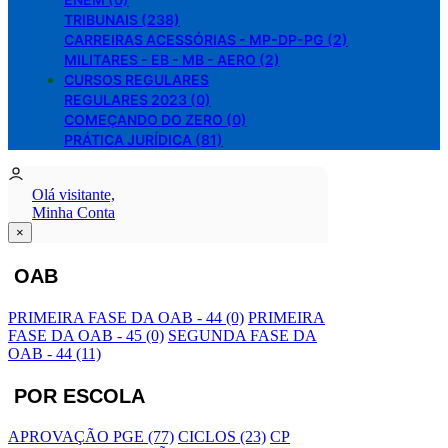
TRIBUNAIS (238)
CARREIRAS ACESSÓRIAS - MP-DP-PG (2)
MILITARES - EB - MB - AERO (2)
CURSOS REGULARES
REGULARES 2023 (0)
COMEÇANDO DO ZERO (0)
PRÁTICA JURÍDICA (81)
Olá visitante,
Minha Conta
×
OAB
PRIMEIRA FASE DA OAB - 44 (0)
PRIMEIRA
FASE DA OAB - 45 (0)
SEGUNDA FASE DA
OAB - 44 (11)
POR ESCOLA
APROVAÇÃO PGE (77)
CICLOS (23)
CP