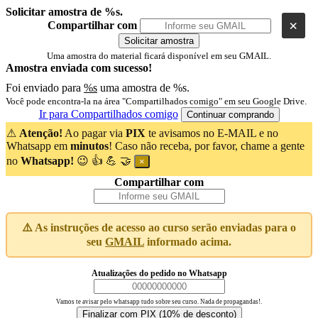
Solicitar amostra de %s.
×
Compartilhar com
Solicitar amostra
Uma amostra do material ficará disponível em seu GMAIL.
Amostra enviada com sucesso!
Foi enviado para
%s
uma amostra de %s.
Você pode encontra-la na área "Compartilhados comigo" em seu Google Drive.
Ir para Compartilhados comigo
Continuar comprando
⚠
Atenção!
Ao pagar via
PIX
te avisamos no E-MAIL e no
Whatsapp em
minutos
! Caso não receba, por favor, chame a gente
no
Whatsapp!
😉 👍 💪 🤝
×
Compartilhar com
⚠️ As instruções de acesso ao curso serão enviadas para o
seu
GMAIL
informado acima.
Atualizações do pedido no Whatsapp
Vamos te avisar pelo whatsapp tudo sobre seu curso. Nada de propagandas!.
Finalizar com PIX (10% de desconto)