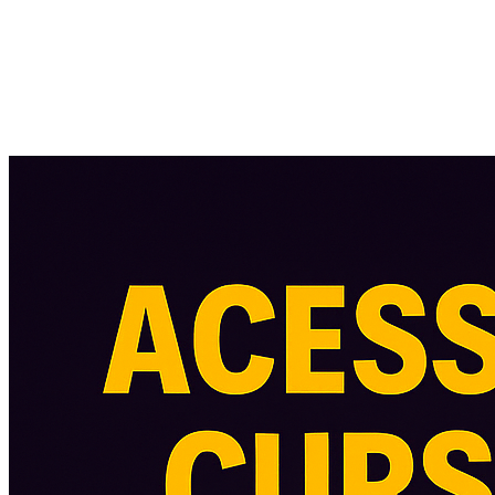
Acessar
Cadastre-se
Solicitar nova senha
Minha conta
Endereços
Histórico de pedidos
Downloads
Assinaturas
Pontos
Devoluções
Transações
Informativo