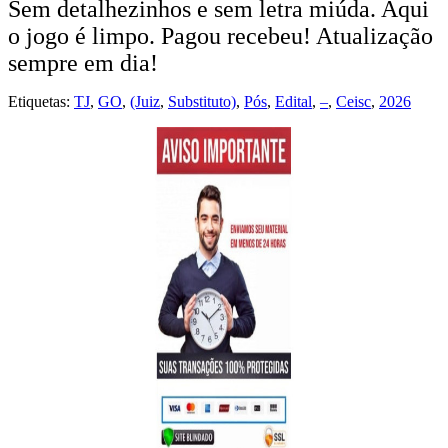
Sem detalhezinhos e sem letra miúda. Aqui
o jogo é limpo. Pagou recebeu! Atualização
sempre em dia!
Etiquetas:
TJ
,
GO
,
(Juiz
,
Substituto)
,
Pós
,
Edital
,
–
,
Ceisc
,
2026