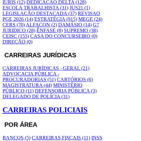
IURIS (12)
DEDICAÇÃO DELTA (128)
ESCOLA TRABALHISTA (31)
JUS21 (1)
LEGISLAÇÃO DESTACADA (37)
REVISAO
PGE 2026 (14)
ESTRATÉGIA (915)
MEGE (24)
CERS (70)
ALFACON (2)
DAMÁSIO (14)
G7
JURIDICO (28)
ÊNFASE (8)
SUPREMO (38)
CEISC (155)
CASA DO CONCURSEIRO (0)
DIREÇÃO (0)
CARREIRAS JURÍDICAS
CARREIRAS JURÍDICAS - GERAL (21)
ADVOCACIA PÚBLICA -
PROCURADORIAS (51)
CARTÓRIOS (6)
MAGISTRATURA (44)
MINISTÉRIO
PÚBLICO (11)
DEFENSORIA PÚBLICA (3)
DELEGADO DE POLÍCIA (31)
CARREIRAS POLICIAIS
POR ÁREA
BANCOS (5)
CARREIRAS FISCAIS (11)
INSS