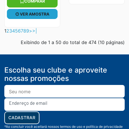
COMPRAR
VER AMOSTRA
1
2
3
4
5
6
7
8
9
>
>|
Exibindo de 1 a 50 do total de 474 (10 páginas)
Escolha seu clube e aproveite
nossas promoções
CADASTRAR
*Ao concluir você aceitará nossos termos de uso e política de privacidade