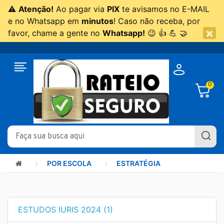
⚠
Atenção!
Ao pagar via
PIX
te avisamos no E-MAIL
e no Whatsapp em
minutos
! Caso não receba, por
×
favor, chame a gente no
Whatsapp!
😉 👍 💪 🤝
0
POR ESCOLA
ESTRATÉGIA
ESTUDOS IURIS 2024 (1)