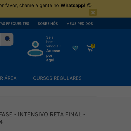
or favor, chame a gente no
Whatsapp!
😉
×
AS FREQUENTES
SOBRE NÓS
MEUS PEDIDOS
Seja
bem-
0
vindo(a)!
Acesse
por
aqui
R ÁREA
CURSOS REGULARES
 FASE - INTENSIVO RETA FINAL -
4