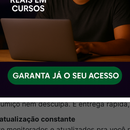
paração.
ecimento.
, com início em
30/09/2024
, adaptado à relevância dos conteúd
 deseja uma preparação dinâmica e eficiente, com foco nos resu
ade
umiço nem desculpa. É entrega rápida,
 atualização constante
e monitorados e atualizados pra você