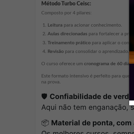
Método Turbo Ceisc:
Composto por 4 pilares:
Leitura
para acionar conhecimento.
Aulas direcionadas
para fortalecer a pre
Treinamento prático
para aplicar o conh
Revisão
para consolidar o aprendizado.
O curso oferece um
cronograma de 60 dias
Este formato intensivo é perfeito para quem
na prova.
🛡️
Confiabilidade de verd
Aqui não tem enganação, s
📦
Material de ponta, com
Os melhores cursos, sempr