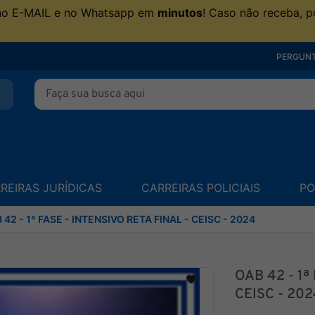
no E-MAIL e no Whatsapp em
minutos
! Caso não receba, p
PERGUNT
REIRAS JURÍDICAS
CARREIRAS POLICIAIS
PO
 42 - 1ª FASE - INTENSIVO RETA FINAL - CEISC - 2024
OAB 42 - 1ª
CEISC - 202