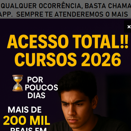
Fase do 42º Exame de Ordem – Método Turbo
á se preparando para a 1ª fase do 42º Exame de Ordem, com foco
urso prioriza os conteúdos mais cobrados na prova, conforme 