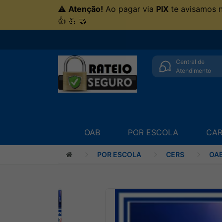
⚠
Atenção!
Ao pagar via
PIX
te avisamos 
👍 💪 🤝
Central de
Atendimento
OAB
POR ESCOLA
CAR
POR ESCOLA
CERS
OAB