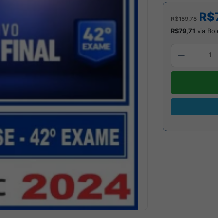
R$
R$189,78
R$79,71
via Bol