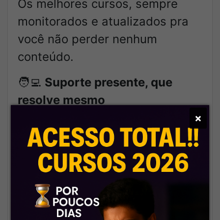
Os melhores cursos, sempre
monitorados e atualizados pra
você não perder nenhum
conteúdo.
🧑‍💻
Suporte presente, que
resolve mesmo
A gente tá aqui pra te ouvir e te
×
ajudar — e não pra te deixar no
vácuo.
🔍
Organização impecável
Tudo separadinho, fácil de
navegar, pronto pra você