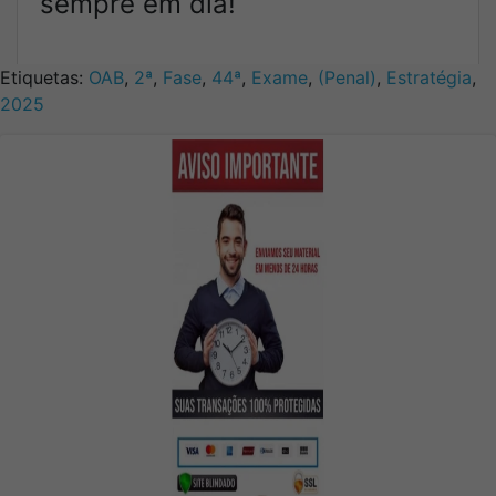
sempre em dia!
Etiquetas:
OAB
,
2ª
,
Fase
,
44ª
,
Exame
,
(Penal)
,
Estratégia
,
2025