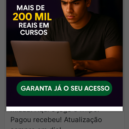
começar a estudar agora.
🚫
Nada de links quebrados ou
enganação
Nosso nome é “seguro” por um
motivo. O que prometemos,
entregamos.
💰
Transparência total no que
você paga e no que recebe
Sem detalhezinhos e sem letra
miúda. Aqui o jogo é limpo.
Pagou recebeu! Atualização