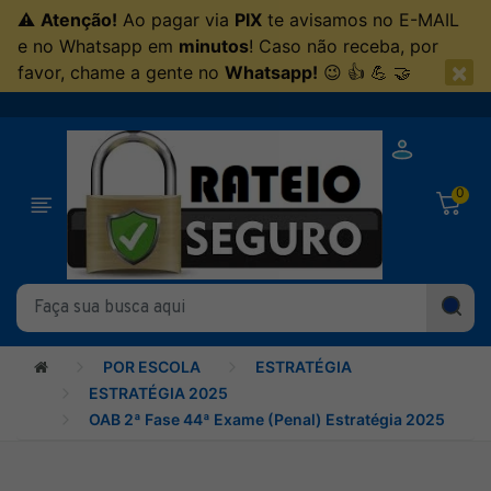
⚠
Atenção!
Ao pagar via
PIX
te avisamos no E-MAIL
e no Whatsapp em
minutos
! Caso não receba, por
×
favor, chame a gente no
Whatsapp!
😉 👍 💪 🤝
0
POR ESCOLA
ESTRATÉGIA
ESTRATÉGIA 2025
OAB 2ª Fase 44ª Exame (Penal) Estratégia 2025