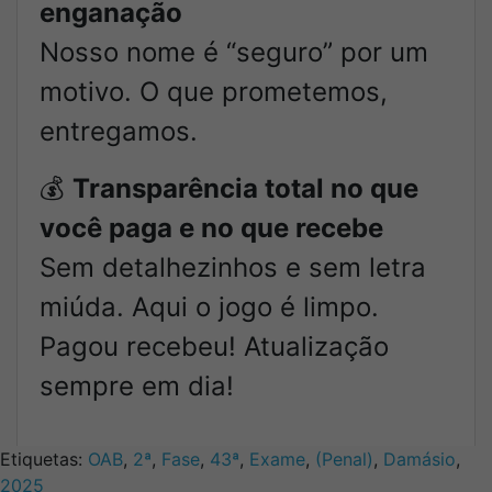
enganação
Nosso nome é “seguro” por um
motivo. O que prometemos,
entregamos.
💰
Transparência total no que
você paga e no que recebe
Sem detalhezinhos e sem letra
miúda. Aqui o jogo é limpo.
Pagou recebeu! Atualização
sempre em dia!
Etiquetas:
OAB
,
2ª
,
Fase
,
43ª
,
Exame
,
(Penal)
,
Damásio
,
2025