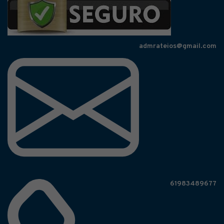
admrateios@gmail.com
61983489677