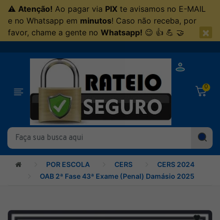
⚠
Atenção!
Ao pagar via
PIX
te avisamos no E-MAIL
e no Whatsapp em
minutos
! Caso não receba, por
×
favor, chame a gente no
Whatsapp!
😉 👍 💪 🤝
0
POR ESCOLA
CERS
CERS 2024
OAB 2ª Fase 43ª Exame (Penal) Damásio 2025